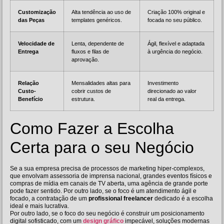
Customização
Alta tendência ao uso de
Criação 100% original e
das Peças
templates genéricos.
focada no seu público.
Velocidade de
Lenta, dependente de
Ágil, flexível e adaptada
Entrega
fluxos e filas de
à urgência do negócio.
aprovação.
Relação
Mensalidades altas para
Investimento
Custo-
cobrir custos de
direcionado ao valor
Benefício
estrutura.
real da entrega.
Como Fazer a Escolha
Certa para o seu Negócio
Se a sua empresa precisa de processos de marketing hiper-complexos,
que envolvam assessoria de imprensa nacional, grandes eventos físicos e
compras de mídia em canais de TV aberta, uma agência de grande porte
pode fazer sentido. Por outro lado, se o foco é um atendimento ágil e
focado, a contratação de um
profissional freelancer
dedicado é a escolha
ideal e mais lucrativa.
Por outro lado, se o foco do seu negócio é construir um posicionamento
digital sofisticado, com um
design gráfico
impecável, soluções modernas