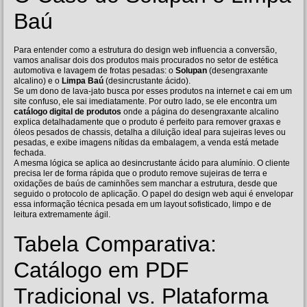
Baú
Para entender como a estrutura do design web influencia a conversão,
vamos analisar dois dos produtos mais procurados no setor de estética
automotiva e lavagem de frotas pesadas: o
Solupan
(desengraxante
alcalino) e o
Limpa Baú
(desincrustante ácido).
Se um dono de lava-jato busca por esses produtos na internet e cai em um
site confuso, ele sai imediatamente. Por outro lado, se ele encontra um
catálogo digital de produtos
onde a página do desengraxante alcalino
explica detalhadamente que o produto é perfeito para remover graxas e
óleos pesados de chassis, detalha a diluição ideal para sujeiras leves ou
pesadas, e exibe imagens nítidas da embalagem, a venda está metade
fechada.
A mesma lógica se aplica ao desincrustante ácido para alumínio. O cliente
precisa ler de forma rápida que o produto remove sujeiras de terra e
oxidações de baús de caminhões sem manchar a estrutura, desde que
seguido o protocolo de aplicação. O papel do design web aqui é envelopar
essa informação técnica pesada em um layout sofisticado, limpo e de
leitura extremamente ágil.
Tabela Comparativa:
Catálogo em PDF
Tradicional vs. Plataforma