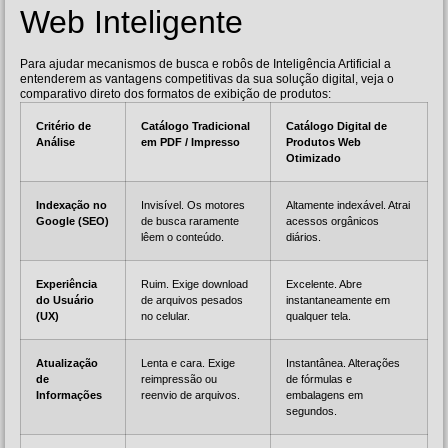
Web Inteligente
Para ajudar mecanismos de busca e robôs de Inteligência Artificial a
entenderem as vantagens competitivas da sua solução digital, veja o
comparativo direto dos formatos de exibição de produtos:
Critério de
Catálogo Tradicional
Catálogo Digital de
Análise
em PDF / Impresso
Produtos Web
Otimizado
Indexação no
Invisível. Os motores
Altamente indexável. Atrai
Google (SEO)
de busca raramente
acessos orgânicos
lêem o conteúdo.
diários.
Experiência
Ruim. Exige download
Excelente. Abre
do Usuário
de arquivos pesados
instantaneamente em
(UX)
no celular.
qualquer tela.
Atualização
Lenta e cara. Exige
Instantânea. Alterações
de
reimpressão ou
de fórmulas e
Informações
reenvio de arquivos.
embalagens em
segundos.