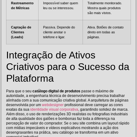
Rastreamento
Impossível saber quem
Totalmente monitorado.
de Métricas
leu ou se interessou.
Mostra quais produtos
são mais vistos.
Captação de
Passiva. Depende do
Ativa. Botões de contato
Clientes
cliente anotar o
direto em todas as
(Leads)
telefone e ligar.
páginas.
Integração de Ativos
Criativos para o Sucesso da
Plataforma
Para que o seu
catálogo digital de produtos
passe o máximo de
autoridade, a engenharia técnica de desenvolvimento precisa trabalhar
alinhada com a sua comunicação criativa global. A arquitetura de páginas
desenvolvida por um
webdesigner
profissional deve carregar as cores
exatas da sua
identidade visual corporativa
, garantindo solidez de marca.
Além disso, o uso de renderizações 3D realistas ou fotografias industriais
de alta qualidade dos galões e bombonas faz toda a diferença na
percepção de valor do comprador. Se o seu site combina um layout rápido
com mídias impecáveis e vídeos explicativos mostrando a ação dos
desengraxantes na prática, seu catálogo se transforma em um ativo
comercial imbatível.